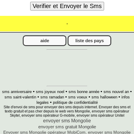
-
aide
liste des pays
•
•
•
•
sms anniversaire
sms joyeux noel
sms bonne année
sms nouvel an
•
•
•
•
sms saint-valentin
sms ramadan
sms voeux
sms halloween
infos
•
legales
politique de confidentialité
Site d'envoi de sms pour envoyer des sms depuis internet. Envoyer des sms et
texto gratuit et pas cher depuis le web vers Mongolie, envoyer sms opérateur
Skytel, envoyer sms opérateur G-mobile, envoyer sms opérateur Unitel
envoyer sms Mongolie
envoyer sms gratuit Mongolie
Envoyer sms Mongolie opérateur MobiCom, envoyer sms Mongolie