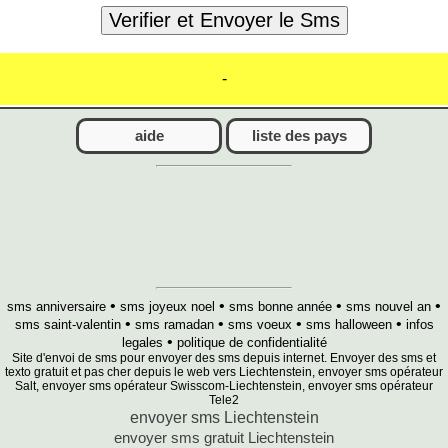
-
aide
liste des pays
•
•
•
•
sms anniversaire
sms joyeux noel
sms bonne année
sms nouvel an
•
•
•
•
sms saint-valentin
sms ramadan
sms voeux
sms halloween
infos
•
legales
politique de confidentialité
Site d'envoi de sms pour envoyer des sms depuis internet. Envoyer des sms et
texto gratuit et pas cher depuis le web vers Liechtenstein, envoyer sms opérateur
Salt, envoyer sms opérateur Swisscom-Liechtenstein, envoyer sms opérateur
Tele2
envoyer sms Liechtenstein
envoyer sms gratuit Liechtenstein