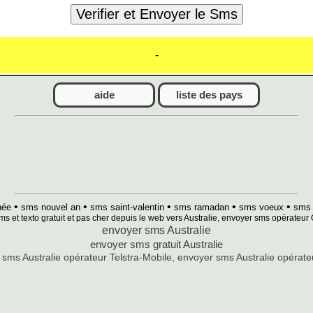
-
aide
liste des pays
•
•
•
•
•
née
sms nouvel an
sms saint-valentin
sms ramadan
sms voeux
sms 
ms et texto gratuit et pas cher depuis le web vers Australie, envoyer sms opérate
envoyer sms Australie
envoyer sms gratuit Australie
sms Australie opérateur Telstra-Mobile, envoyer sms Australie opérat